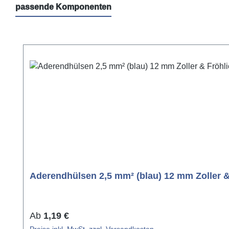
passende Komponenten
Produktgalerie überspringen
Aderendhülsen 2,5 mm² (blau) 12 mm Zoller &
Regulärer Preis:
Ab
1,19 €