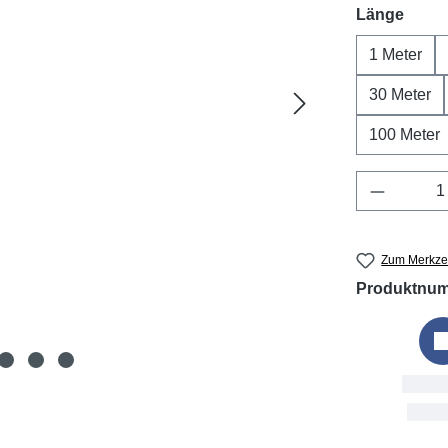
ausw
Länge
1 Meter
30 Meter
100 Meter
Produkt 
Zum Merkzet
Produktnu
Bestell
Fri, 7. 