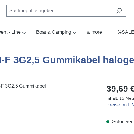
ent - Line
Boat & Camping
& more
%SAL
F 3G2,5 Gummikabel halogen
Regulärer Pr
39,69 
Inhalt:
15 Met
Preise inkl.
Sofort verf