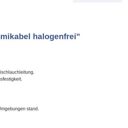
ikabel halogenfrei"
chlauchleitung.
festigkeit.
 Umgebungen stand.