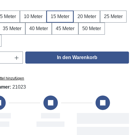
ählen
5 Meter
10 Meter
15 Meter
20 Meter
25 Meter
35 Meter
40 Meter
45 Meter
50 Meter
Anzahl: Gib den gewünschten Wert ein oder
In den Warenkorb
tel hinzufügen
mmer:
21023
ung
Versand
Voraussichtliche
Lieferung
Aug
Mon, 10. Aug
Tue, 11. Aug - Thu, 13.
Aug