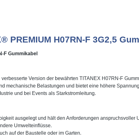
X® PREMIUM H07RN-F 3G2,5 Gumm
N-F Gummikabel
erbesserte Version der bewährten TITANEX H07RN-F Gummis
und mechanische Belastungen und bietet eine höhere Spannungs
dustrie und bei Events als Starkstromleitung.
keit ausgelegt und hält den Anforderungen anspruchsvoller
andere Umwelteinflüsse.
auch auf der Baustelle oder im Garten.