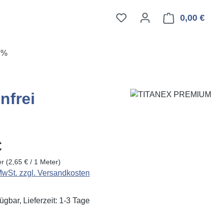
0,00 €
Ware
E%
frei
eis:
€
er
(2,65 € / 1 Meter)
 MwSt. zzgl. Versandkosten
ügbar, Lieferzeit: 1-3 Tage