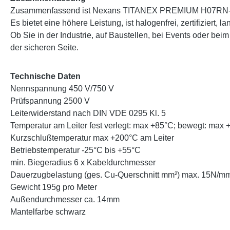
Zusammenfassend ist Nexans TITANEX PREMIUM H07RN-F Ka
Es bietet eine höhere Leistung, ist halogenfrei, zertifiziert, la
Ob Sie in der Industrie, auf Baustellen, bei Events oder 
der sicheren Seite.
Technische Daten
Nennspannung 450 V/750 V
Prüfspannung 2500 V
Leiterwiderstand nach DIN VDE 0295 Kl. 5
Temperatur am Leiter fest verlegt: max +85°C; bewegt: max
Kurzschlußtemperatur max +200°C am Leiter
Betriebstemperatur -25°C bis +55°C
min. Biegeradius 6 x Kabeldurchmesser
Dauerzugbelastung (ges. Cu-Querschnitt mm²) max. 15N/m
Gewicht 195g pro Meter
Außendurchmesser ca. 14mm
Mantelfarbe schwarz