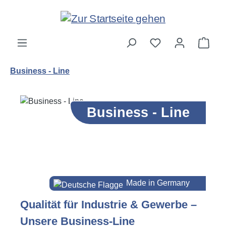
Zum Hauptinhalt springen
Ware
Business - Line
Business - Line
Made in Germany
Qualität für Industrie & Gewerbe –
Unsere Business-Line