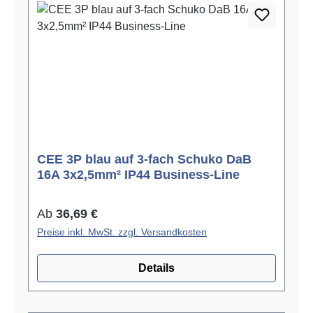
CEE 3P blau auf 3-fach Schuko DaB
16A 3x2,5mm² IP44 Business-Line
Regulärer Preis:
Ab
36,69 €
Preise inkl. MwSt. zzgl. Versandkosten
Details