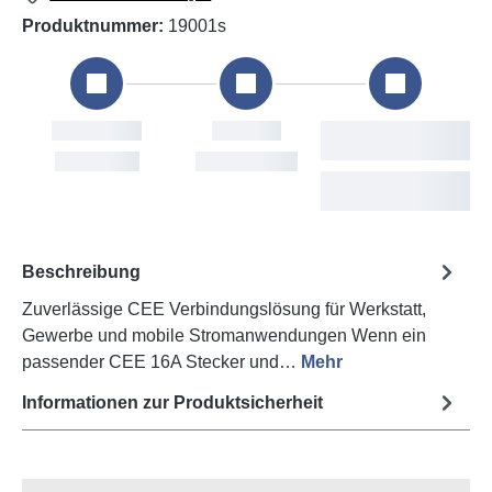
Produktnummer:
19001s
Bestellung
Versand
Vora
L
Sat, 8. Aug
Mon, 10. Aug
Tue, 
Beschreibung
Zuverlässige CEE Verbindungslösung für Werkstatt,
Gewerbe und mobile Stromanwendungen Wenn ein
passender CEE 16A Stecker und…
Mehr
Informationen zur Produktsicherheit