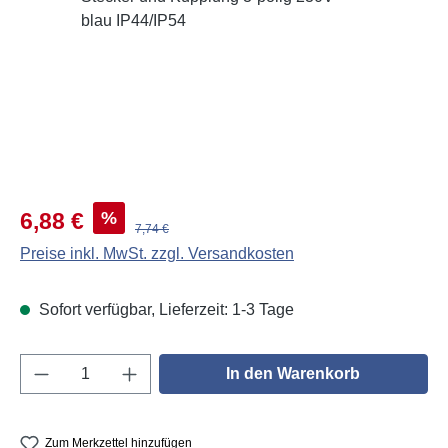
Verkaufspreis:
%
6,88 €
Regulärer Preis:
7,74 €
Preise inkl. MwSt. zzgl. Versandkosten
Sofort verfügbar, Lieferzeit: 1-3 Tage
Produkt Anzahl: Gib den gewünschten Wert e
In den Warenkorb
Zum Merkzettel hinzufügen