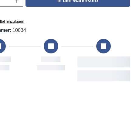
In den Warenkorb
tel hinzufügen
mmer:
10034
Versand
Voraussichtliche
Lieferung
Mon, 10. Aug
Tue, 11. Aug - Thu, 13.
Aug