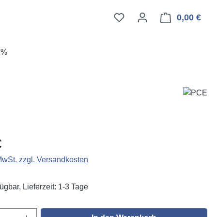
0,00 €
Ware
E%
eis:
€
 MwSt. zzgl. Versandkosten
ügbar, Lieferzeit: 1-3 Tage
Anzahl: Gib den gewünschten Wert ein oder