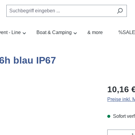
ent - Line
Boat & Camping
& more
%SAL
h blau IP67
Regulärer Pr
10,16 
Preise inkl.
Sofort verf
Produkt 