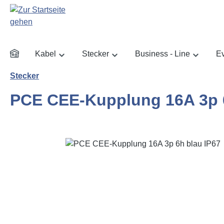
m Hauptinhalt springen
Zur Suche springen
Zur Hauptnavigation springen
Kabel
Stecker
Business - Line
Ev
Stecker
PCE CEE-Kupplung 16A 3p 6
Bildergalerie überspringen