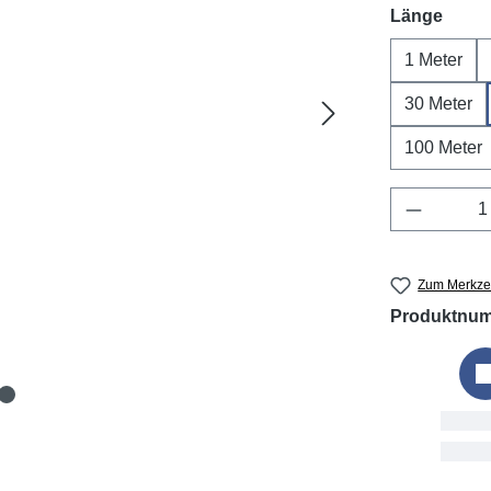
ausw
Länge
1 Meter
30 Meter
100 Meter
Produkt 
Zum Merkzet
Produktnu
Beste
Thu, 6