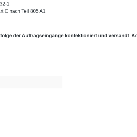
332-1
rt C nach Teil 805 A1
lge der Auftragseingänge konfektioniert und versandt. Kon
²