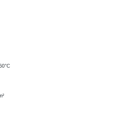
+60°C
m²