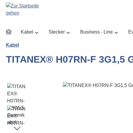
m Hauptinhalt springen
Zur Suche springen
Zur Hauptnavigation springen
Kabel
Stecker
Business - Line
Ev
Kabel
TITANEX® H07RN-F 3G1,5 
Bildergalerie überspringen