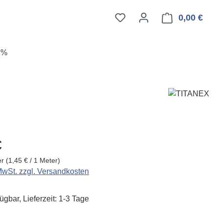
0,00 €
Ware
E%
eis:
€
er
(1,45 € / 1 Meter)
 MwSt. zzgl. Versandkosten
ügbar, Lieferzeit: 1-3 Tage