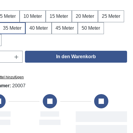
ählen
5 Meter
10 Meter
15 Meter
20 Meter
25 Meter
35 Meter
40 Meter
45 Meter
50 Meter
Anzahl: Gib den gewünschten Wert ein oder
In den Warenkorb
tel hinzufügen
mmer:
20007
llung
Versand
Voraussichtliche
Lieferung
. Aug
Fri, 7. Aug
Sat, 8. Aug - Tue, 11.
Aug