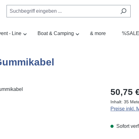
ent - Line
Boat & Camping
& more
%SAL
Gummikabel
Regulärer Pr
50,75 
Inhalt:
35 Met
Preise inkl.
Sofort verf