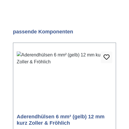
Produktgalerie überspringen
passende Komponenten
Aderendhülsen 6 mm² (gelb) 12 mm
kurz Zoller & Fröhlich