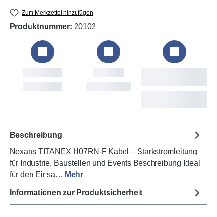
Zum Merkzettel hinzufügen
Produktnummer:
20102
stellung
Versand
Voraussichtliche
Lieferung
n, 9. Aug
Mon, 10. Aug
Tue, 11. Aug - Thu,
13. Aug
Beschreibung
Nexans TITANEX H07RN-F Kabel – Starkstromleitung
für Industrie, Baustellen und Events Beschreibung Ideal
für den Einsa…
Mehr
Informationen zur Produktsicherheit