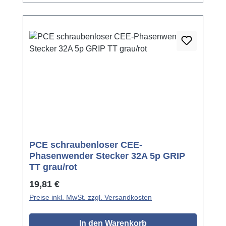
PCE schraubenloser CEE-
Phasenwender Stecker 32A 5p GRIP
TT grau/rot
Regulärer Preis:
19,81 €
Preise inkl. MwSt. zzgl. Versandkosten
In den Warenkorb