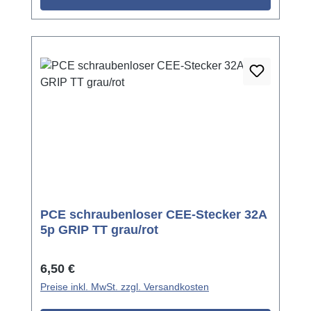
PCE schraubenloser CEE-Stecker 32A
5p GRIP TT grau/rot
Regulärer Preis:
6,50 €
Preise inkl. MwSt. zzgl. Versandkosten