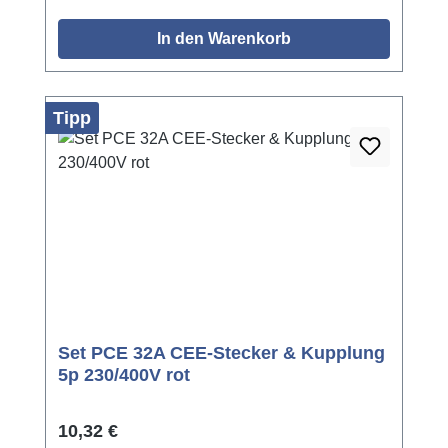
In den Warenkorb
Tipp
Set PCE 32A CEE-Stecker & Kupplung
5p 230/400V rot
Regulärer Preis:
10,32 €