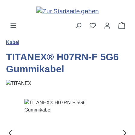
Zum Hauptinhalt springen
Ware
Kabel
TITANEX® H07RN-F 5G6
Gummikabel
Bildergalerie überspringen