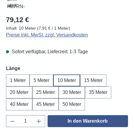
Regulärer Preis:
79,12 €
Inhalt:
10 Meter
(7,91 € / 1 Meter)
Preise inkl. MwSt. zzgl. Versandkosten
Sofort verfügbar, Lieferzeit: 1-3 Tage
auswählen
Länge
1 Meter
5 Meter
10 Meter
15 Meter
20 Meter
25 Meter
30 Meter
35 Meter
40 Meter
45 Meter
50 Meter
Produkt Anzahl: Gib den gewünschten Wert e
In den Warenkorb