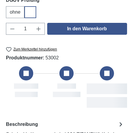
DGUV Prüfung
ohne
DGUV V3
Produkt Anzahl: Gib den gewünschten Wert e
In den Warenkorb
Zum Merkzettel hinzufügen
Produktnummer:
53002
Bestellung
Versand
Vor
Sat, 8. Aug
Mon, 10. Aug
We
T
Beschreibung