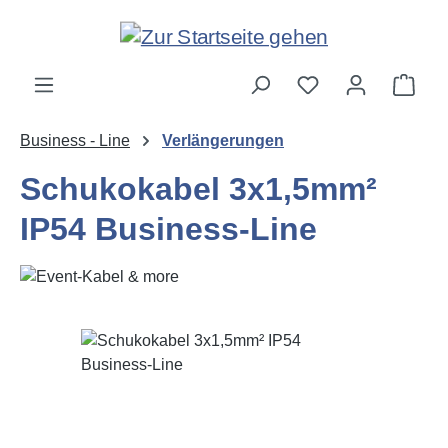
Zum Hauptinhalt springen
Ware
Business - Line
Verlängerungen
Schukokabel 3x1,5mm²
IP54 Business-Line
Bildergalerie überspringen