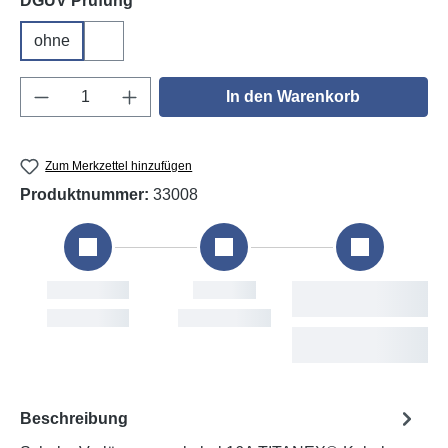
DGUV Prüfung
ohne
DGUV V3
Produkt Anzahl: Gib den gewünschten Wert e
In den Warenkorb
Zum Merkzettel hinzufügen
Produktnummer:
33008
Bestellung
Versand
Vora
L
Sun, 9. Aug
Mon, 10. Aug
Tue, 
Beschreibung