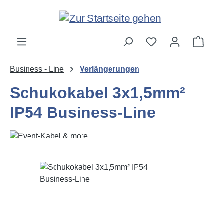
Zum Hauptinhalt springen
Ware
Business - Line
Verlängerungen
Schukokabel 3x1,5mm²
IP54 Business-Line
Bildergalerie überspringen