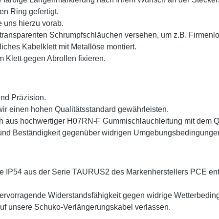
 Ring gefertigt.
 uns hierzu vorab.
transparenten Schrumpfschläuchen versehen, um z.B. Firmenlog
iches Kabelklett mit Metallöse montiert.
 Klett gegen Abrollen fixieren.
und Präzision.
ir einen hohen Qualitätsstandard gewährleisten.
h aus hochwertiger H07RN-F Gummischlauchleitung mit dem Q
ität und Beständigkeit gegenüber widrigen Umgebungsbedingung
se IP54 aus der Serie TAURUS2 des Markenherstellers PCE ent
hervorragende Widerstandsfähigkeit gegen widrige Wetterbeding
 auf unsere Schuko-Verlängerungskabel verlassen.