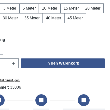
3 Meter
5 Meter
10 Meter
15 Meter
20 Meter
30 Meter
35 Meter
40 Meter
45 Meter
auswählen
ung
DGUV V3
Anzahl: Gib den gewünschten Wert ein oder
In den Warenkorb
tel hinzufügen
mmer:
33006