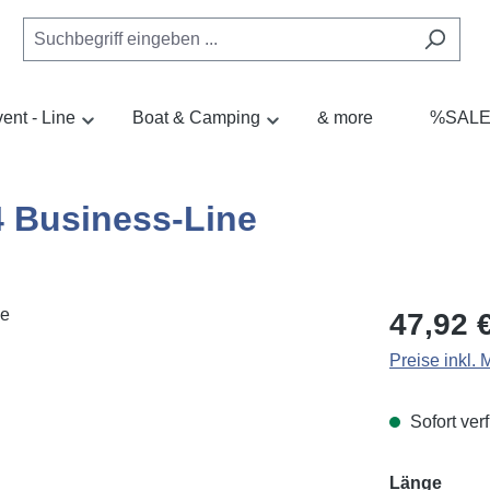
ent - Line
Boat & Camping
& more
%SAL
 Business-Line
Regulärer Pr
47,92 
Preise inkl.
Sofort verf
ausw
Länge