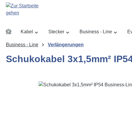
m Hauptinhalt springen
Zur Suche springen
Zur Hauptnavigation springen
Kabel
Stecker
Business - Line
Ev
Business - Line
Verlängerungen
Schukokabel 3x1,5mm² IP54
Bildergalerie überspringen