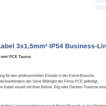
Bestellun
Sat, 8. Au
abel 3x1,5mm² IP54 Business-Li
5 mm² PCE Taurus
ng für den professionellen Einsatz in der Event-Branche.
teckverbindern der Serie Midnight der Firma PCE gefertigt.
Kabel visuell mit Ihrer Bühne, Rig oder Decken-Traverse eins
ne farbige Längenmarkierung nach Ihrem Wunsch an der Steckers