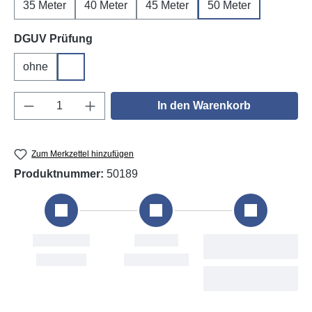
35 Meter
40 Meter
45 Meter
50 Meter
auswählen
DGUV Prüfung
ohne
DGUV V3
Produkt Anzahl: Gib den gewünschten Wert e
In den Warenkorb
Zum Merkzettel hinzufügen
Produktnummer:
50189
stellung
Versand
Voraussichtliche
Lieferung
ri, 7. Aug
Mon, 10. Aug
Wed, 12. Aug -
Tue, 18. Aug