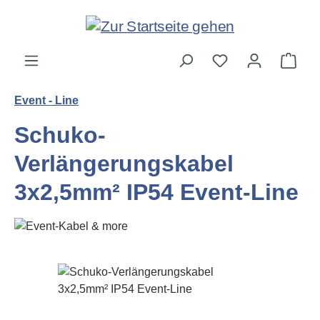
Zum Hauptinhalt springen
Ware
Event - Line
Schuko-
Verlängerungskabel
3x2,5mm² IP54 Event-Line
Bildergalerie überspringen