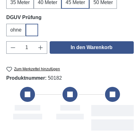
35 Meter
40 Meter
45 Meter
50 Meter
auswählen
DGUV Prüfung
ohne
DGUV V3
Produkt Anzahl: Gib den gewünschten Wert e
In den Warenkorb
Zum Merkzettel hinzufügen
Produktnummer:
50182
tellung
Versand
Voraussichtliche
Lieferung
10. Aug
Tue, 11. Aug
Thu, 13. Aug -
Wed, 19. Aug