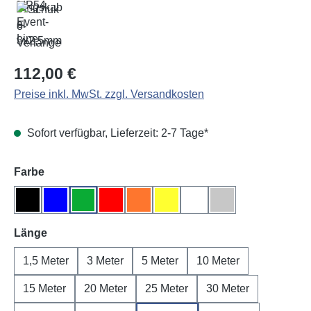
Regulärer Preis:
112,00 €
Preise inkl. MwSt. zzgl. Versandkosten
Sofort verfügbar, Lieferzeit: 2-7 Tage*
auswählen
Farbe
Schwarz
Blau
Grün
Rot
Orange
Gelb
Weiß
Grau
auswählen
Länge
1,5 Meter
3 Meter
5 Meter
10 Meter
15 Meter
20 Meter
25 Meter
30 Meter