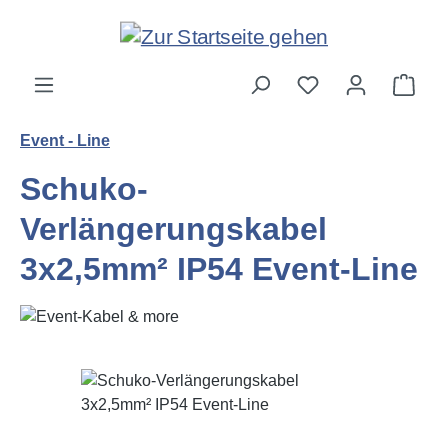
Zum Hauptinhalt springen
Ware
Event - Line
Schuko-
Verlängerungskabel
3x2,5mm² IP54 Event-Line
Bildergalerie überspringen