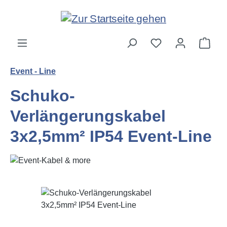
Zum Hauptinhalt springen
Ware
Event - Line
Schuko-
Verlängerungskabel
3x2,5mm² IP54 Event-Line
Bildergalerie überspringen