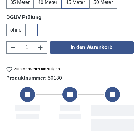
35 Meter
40 Meter
45 Meter
50 Meter
auswählen
DGUV Prüfung
ohne
DGUV V3
Produkt Anzahl: Gib den gewünschten Wert e
In den Warenkorb
Zum Merkzettel hinzufügen
Produktnummer:
50180
Bestellung
Versand
Fri, 7. Aug
Fri, 7. Aug