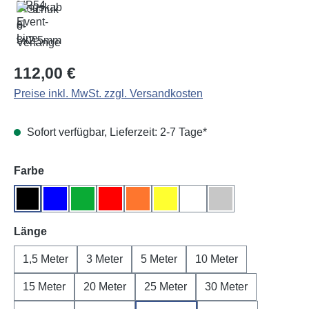
Regulärer Preis:
112,00 €
Preise inkl. MwSt. zzgl. Versandkosten
Sofort verfügbar, Lieferzeit: 2-7 Tage*
auswählen
Farbe
Schwarz
Blau
Grün
Rot
Orange
Gelb
Weiß
Grau
auswählen
Länge
1,5 Meter
3 Meter
5 Meter
10 Meter
15 Meter
20 Meter
25 Meter
30 Meter