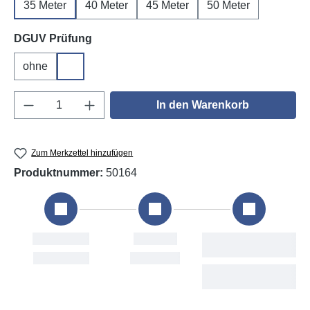
35 Meter
40 Meter
45 Meter
50 Meter
auswählen
DGUV Prüfung
ohne
DGUV V3
Produkt Anzahl: Gib den gewünschten Wert e
In den Warenkorb
Zum Merkzettel hinzufügen
Produktnummer:
50164
ellung
Versand
Voraussichtliche
Lieferung
 6. Aug
Fri, 7. Aug
Mon, 10. Aug - Sat,
15. Aug