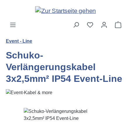
Zum Hauptinhalt springen
Ware
Event - Line
Schuko-
Verlängerungskabel
3x2,5mm² IP54 Event-Line
Bildergalerie überspringen