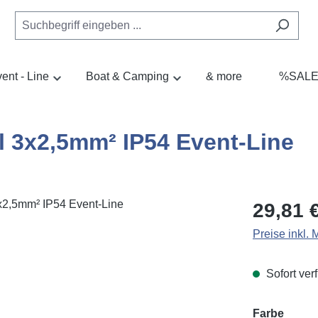
ent - Line
Boat & Camping
& more
%SAL
 3x2,5mm² IP54 Event-Line
Regulärer Pr
29,81 
Preise inkl.
Sofort verf
auswä
Farbe