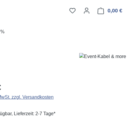
0,00 €
Ware
E%
eis:
€
 MwSt. zzgl. Versandkosten
ügbar, Lieferzeit: 2-7 Tage*
hlen