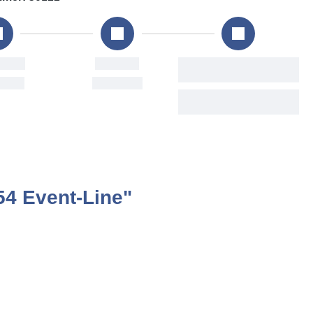
ng
Versand
Voraussichtliche
Lieferung
ug
Fri, 7. Aug
Mon, 10. Aug - Sat, 15.
Aug
4 Event-Line"