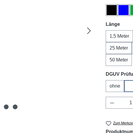
Schwarz
Blau
ausw
Länge
1,5 Meter
25 Meter
50 Meter
DGUV Prüf
ohne
D
Produkt 
Zum Merkzet
Produktnu