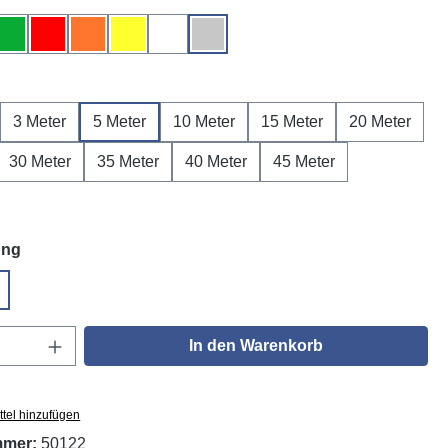
Grün
Rot
Orange
Gelb
Weiß
Grau
ählen
3 Meter
5 Meter
10 Meter
15 Meter
20 Meter
30 Meter
35 Meter
40 Meter
45 Meter
auswählen
ung
GUV V3
Anzahl: Gib den gewünschten Wert ein oder
In den Warenkorb
tel hinzufügen
mmer:
50122