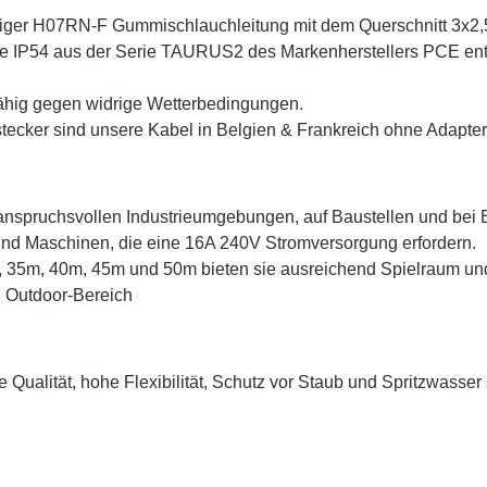
iger H07RN-F Gummischlauchleitung mit dem Querschnitt 3x2
se IP54 aus der Serie TAURUS2 des Markenherstellers PCE ent
fähig gegen widrige Wetterbedingungen.
cker sind unsere Kabel in Belgien & Frankreich ohne Adapter 
 anspruchsvollen Industrieumgebungen, auf Baustellen und bei E
nd Maschinen, die eine 16A 240V Stromversorgung erfordern.
5m, 40m, 45m und 50m bieten sie ausreichend Spielraum und Fle
d Outdoor-Bereich
 Qualität, hohe Flexibilität, Schutz vor Staub und Spritzwasse