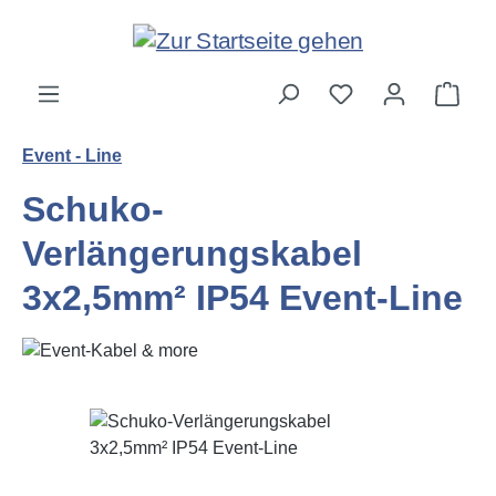
Zum Hauptinhalt springen
Ware
Event - Line
Schuko-
Verlängerungskabel
3x2,5mm² IP54 Event-Line
Bildergalerie überspringen