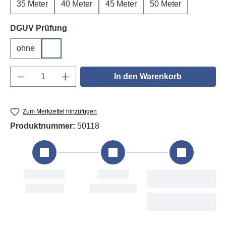
35 Meter
40 Meter
45 Meter
50 Meter
auswählen
DGUV Prüfung
ohne
DGUV V3
Produkt Anzahl: Gib den gewünschten Wert e
In den Warenkorb
Zum Merkzettel hinzufügen
Produktnummer:
50118
tellung
Versand
Voraussichtliche
Lieferung
, 8. Aug
Mon, 10. Aug
Wed, 12. Aug -
Tue, 18. Aug