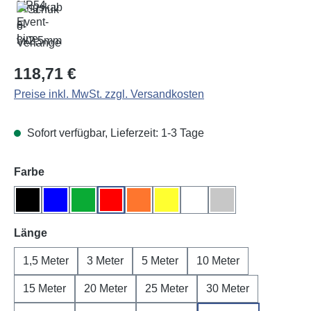
Regulärer Preis:
118,71 €
Preise inkl. MwSt. zzgl. Versandkosten
Sofort verfügbar, Lieferzeit: 1-3 Tage
auswählen
Farbe
Schwarz
Blau
Grün
Rot
Orange
Gelb
Weiß
Grau
auswählen
Länge
1,5 Meter
3 Meter
5 Meter
10 Meter
15 Meter
20 Meter
25 Meter
30 Meter