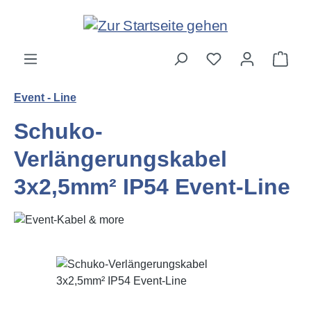
Zum Hauptinhalt springen
Ware
Event - Line
Schuko-
Verlängerungskabel
3x2,5mm² IP54 Event-Line
Bildergalerie überspringen