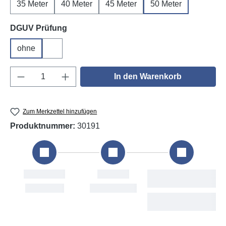
35 Meter
40 Meter
45 Meter
50 Meter
auswählen
DGUV Prüfung
ohne
DGUV V3
Produkt Anzahl: Gib den gewünschten Wert e
In den Warenkorb
Zum Merkzettel hinzufügen
Produktnummer:
30191
Bestellung
Versand
Sat, 8. Aug
Mon, 10. Aug