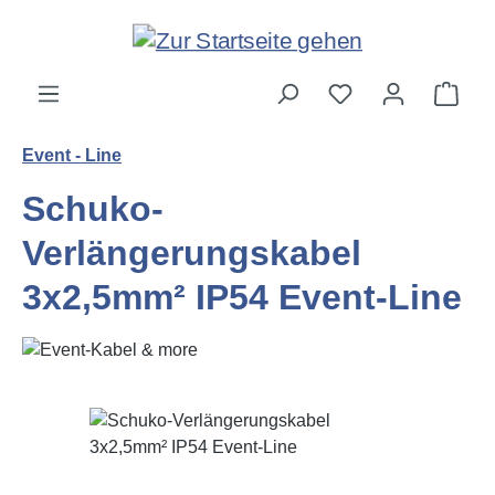
Zum Hauptinhalt springen
Ware
Event - Line
Schuko-
Verlängerungskabel
3x2,5mm² IP54 Event-Line
Bildergalerie überspringen