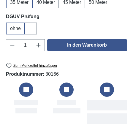
35 Meter
40 Meter
45 Meter
50 Meter
auswählen
DGUV Prüfung
ohne
DGUV V3
Produkt Anzahl: Gib den gewünschten Wert e
In den Warenkorb
Zum Merkzettel hinzufügen
Produktnummer:
30166
stellung
Versand
Voraussichtliche
Lieferung
ri, 7. Aug
Mon, 10. Aug
Tue, 11. Aug - Thu,
13. Aug