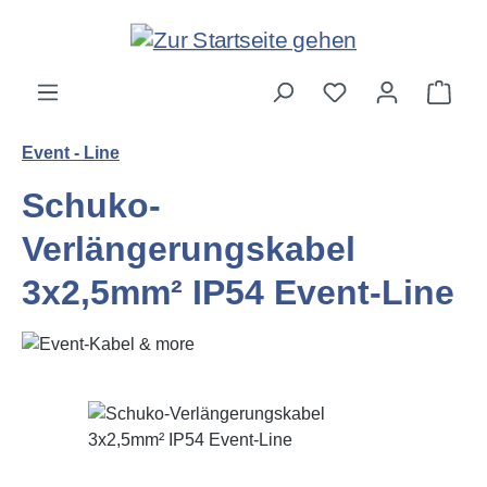
Zum Hauptinhalt springen
Ware
Event - Line
Schuko-
Verlängerungskabel
3x2,5mm² IP54 Event-Line
Bildergalerie überspringen