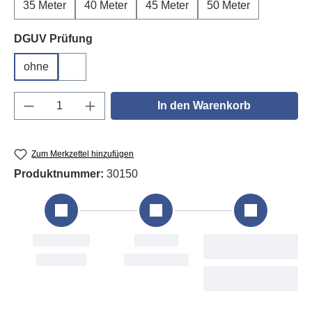
35 Meter
40 Meter
45 Meter
50 Meter
auswählen
DGUV Prüfung
ohne
DGUV V3
Produkt Anzahl: Gib den gewünschten Wert e
In den Warenkorb
Zum Merkzettel hinzufügen
Produktnummer:
30150
tellung
Versand
Voraussichtliche
Lieferung
i, 7. Aug
Mon, 10. Aug
Tue, 11. Aug - Thu,
13. Aug