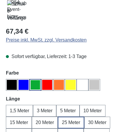
Regulärer Preis:
67,34 €
Preise inkl. MwSt. zzgl. Versandkosten
Sofort verfügbar, Lieferzeit: 1-3 Tage
auswählen
Farbe
Schwarz
Blau
Grün
Rot
Orange
Gelb
Weiß
Grau
auswählen
Länge
1,5 Meter
3 Meter
5 Meter
10 Meter
15 Meter
20 Meter
25 Meter
30 Meter