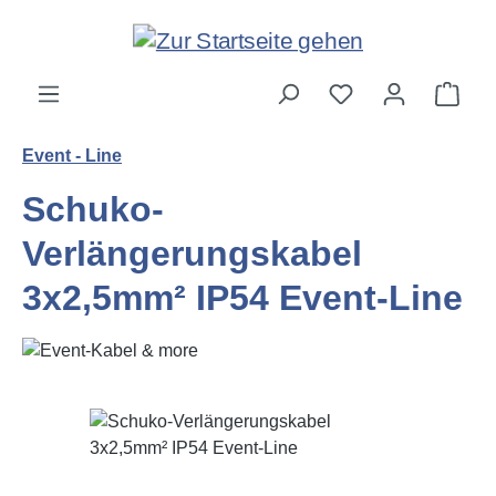
Zum Hauptinhalt springen
Ware
Event - Line
Schuko-
Verlängerungskabel
3x2,5mm² IP54 Event-Line
Bildergalerie überspringen