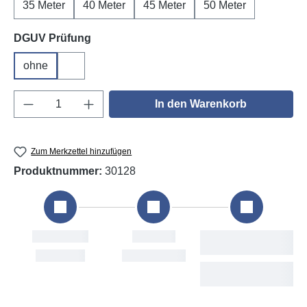
35 Meter
40 Meter
45 Meter
50 Meter
auswählen
DGUV Prüfung
ohne
DGUV V3
Produkt Anzahl: Gib den gewünschten Wert e
In den Warenkorb
Zum Merkzettel hinzufügen
Produktnummer:
30128
Bestellung
Versand
Fri, 7. Aug
Mon, 10. Aug