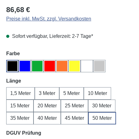
Regulärer Preis:
86,68 €
Preise inkl. MwSt. zzgl. Versandkosten
Sofort verfügbar, Lieferzeit: 2-7 Tage*
auswählen
Farbe
Schwarz
Blau
Grün
Rot
Orange
Gelb
Weiß
Grau
auswählen
Länge
1,5 Meter
3 Meter
5 Meter
10 Meter
15 Meter
20 Meter
25 Meter
30 Meter
35 Meter
40 Meter
45 Meter
50 Meter
auswählen
DGUV Prüfung