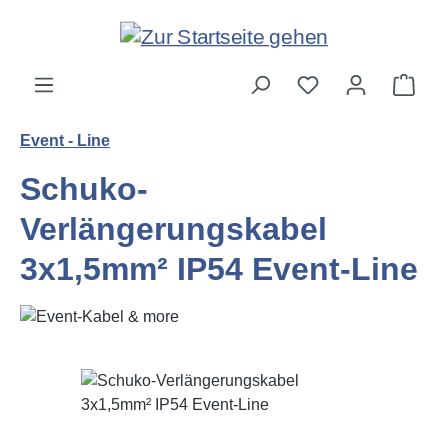
Zum Hauptinhalt springen
Ware
Event - Line
Schuko-
Verlängerungskabel
3x1,5mm² IP54 Event-Line
Bildergalerie überspringen