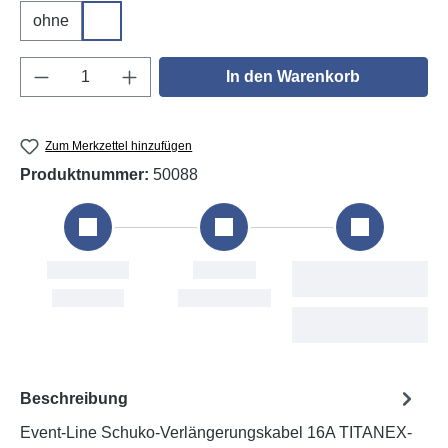
ohne
DGUV V3
Produkt Anzahl: Gib den gewünschten Wert e
In den Warenkorb
Zum Merkzettel hinzufügen
Produktnummer:
50088
tellung
Versand
Voraussichtliche
Lieferung
i, 7. Aug
Mon, 10. Aug
Wed, 12. Aug -
Tue, 18. Aug
Beschreibung
Event-Line Schuko-Verlängerungskabel 16A TITANEX-