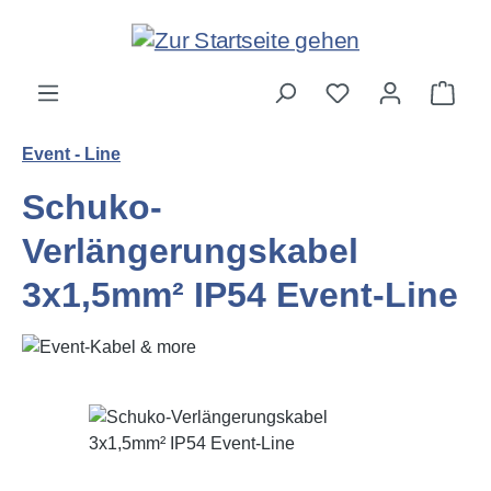
Zum Hauptinhalt springen
Ware
Event - Line
Schuko-
Verlängerungskabel
3x1,5mm² IP54 Event-Line
Bildergalerie überspringen