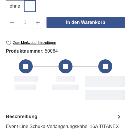
ohne
DGUV V3
Produkt Anzahl: Gib den gewünschten Wert e
In den Warenkorb
Zum Merkzettel hinzufügen
Produktnummer:
50064
Bestellung
Versand
Fri, 7. Aug
Mon, 10. Aug
Beschreibung
Event-Line Schuko-Verlängerungskabel 16A TITANEX-