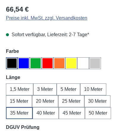
Regulärer Preis:
66,54 €
Preise inkl. MwSt. zzgl. Versandkosten
Sofort verfügbar, Lieferzeit: 2-7 Tage*
auswählen
Farbe
Schwarz
Blau
Grün
Rot
Orange
Gelb
Weiß
Grau
auswählen
Länge
1,5 Meter
3 Meter
5 Meter
10 Meter
15 Meter
20 Meter
25 Meter
30 Meter
35 Meter
40 Meter
45 Meter
50 Meter
auswählen
DGUV Prüfung