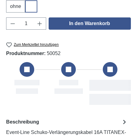
ohne
DGUV V3
Produkt Anzahl: Gib den gewünschten Wert e
In den Warenkorb
Zum Merkzettel hinzufügen
Produktnummer:
50052
Bestellung
Versand
Fri, 7. Aug
Mon, 10. Aug
Beschreibung
Event-Line Schuko-Verlängerungskabel 16A TITANEX-