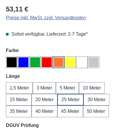
Regulärer Preis:
53,11 €
Preise inkl. MwSt. zzgl. Versandkosten
Sofort verfügbar, Lieferzeit: 2-7 Tage*
auswählen
Farbe
Schwarz
Blau
Grün
Rot
Orange
Gelb
Weiß
Grau
auswählen
Länge
1,5 Meter
3 Meter
5 Meter
10 Meter
15 Meter
20 Meter
25 Meter
30 Meter
35 Meter
40 Meter
45 Meter
50 Meter
auswählen
DGUV Prüfung