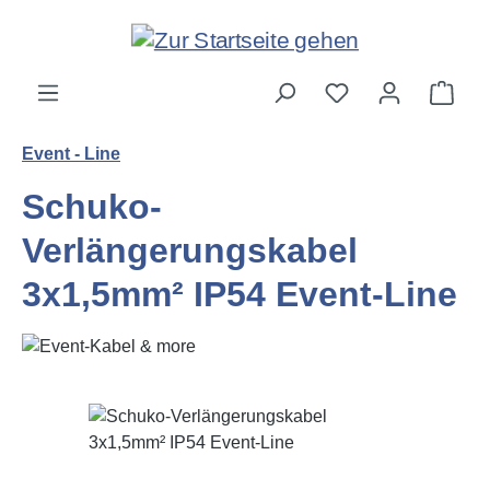
Zum Hauptinhalt springen
Ware
Event - Line
Schuko-
Verlängerungskabel
3x1,5mm² IP54 Event-Line
Bildergalerie überspringen