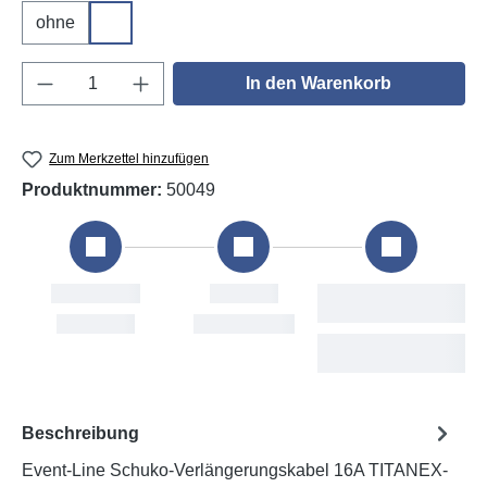
ohne
DGUV V3
Produkt Anzahl: Gib den gewünschten Wert e
In den Warenkorb
Zum Merkzettel hinzufügen
Produktnummer:
50049
Bestellung
Versand
Fri, 7. Aug
Mon, 10. Aug
Beschreibung
Event-Line Schuko-Verlängerungskabel 16A TITANEX-