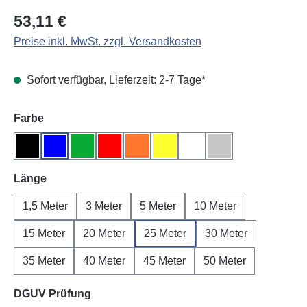
Regulärer Preis:
53,11 €
Preise inkl. MwSt. zzgl. Versandkosten
Sofort verfügbar, Lieferzeit: 2-7 Tage*
auswählen
Farbe
Schwarz
Blau
Grün
Rot
Orange
Gelb
Weiß
Grau
auswählen
Länge
1,5 Meter
3 Meter
5 Meter
10 Meter
15 Meter
20 Meter
25 Meter
30 Meter
35 Meter
40 Meter
45 Meter
50 Meter
auswählen
DGUV Prüfung