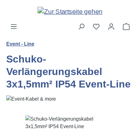
Zum Hauptinhalt springen
Ware
Event - Line
Schuko-
Verlängerungskabel
3x1,5mm² IP54 Event-Line
Bildergalerie überspringen