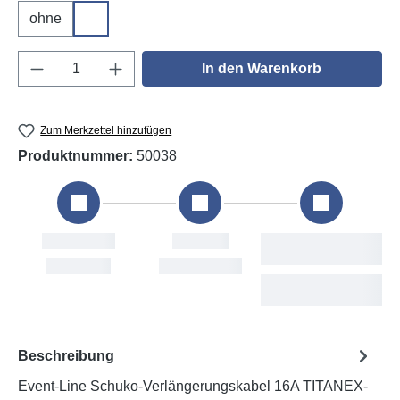
ohne
DGUV V3
Produkt Anzahl: Gib den gewünschten Wert e
In den Warenkorb
Zum Merkzettel hinzufügen
Produktnummer:
50038
Bestellung
Versand
Fri, 7. Aug
Mon, 10. Aug
Beschreibung
Event-Line Schuko-Verlängerungskabel 16A TITANEX-