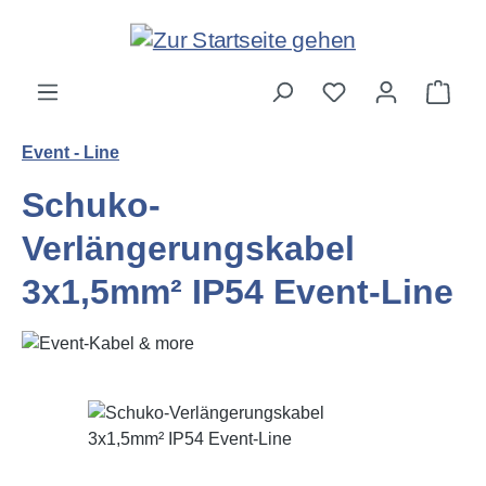
Zum Hauptinhalt springen
Ware
Event - Line
Schuko-
Verlängerungskabel
3x1,5mm² IP54 Event-Line
Bildergalerie überspringen