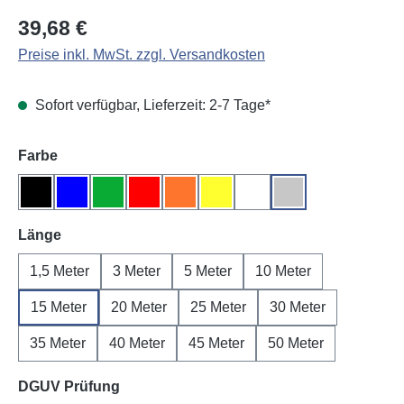
Regulärer Preis:
39,68 €
Preise inkl. MwSt. zzgl. Versandkosten
Sofort verfügbar, Lieferzeit: 2-7 Tage*
auswählen
Farbe
Schwarz
Blau
Grün
Rot
Orange
Gelb
Weiß
Grau
auswählen
Länge
1,5 Meter
3 Meter
5 Meter
10 Meter
15 Meter
20 Meter
25 Meter
30 Meter
35 Meter
40 Meter
45 Meter
50 Meter
auswählen
DGUV Prüfung