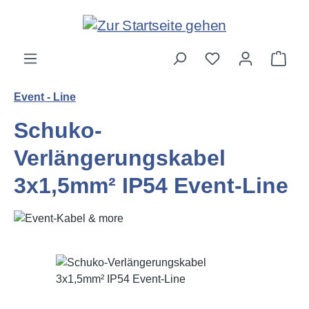
Zum Hauptinhalt springen
Ware
Event - Line
Schuko-
Verlängerungskabel
3x1,5mm² IP54 Event-Line
Bildergalerie überspringen