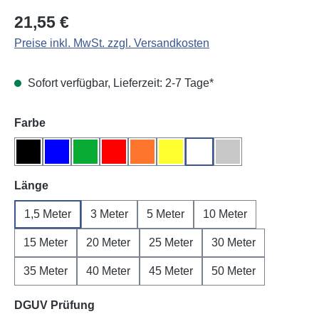
Regulärer Preis:
21,55 €
Preise inkl. MwSt. zzgl. Versandkosten
Sofort verfügbar, Lieferzeit: 2-7 Tage*
auswählen
Farbe
Schwarz
Blau
Grün
Rot
Orange
Gelb
Weiß
Grau
auswählen
Länge
1,5 Meter
3 Meter
5 Meter
10 Meter
15 Meter
20 Meter
25 Meter
30 Meter
35 Meter
40 Meter
45 Meter
50 Meter
auswählen
DGUV Prüfung