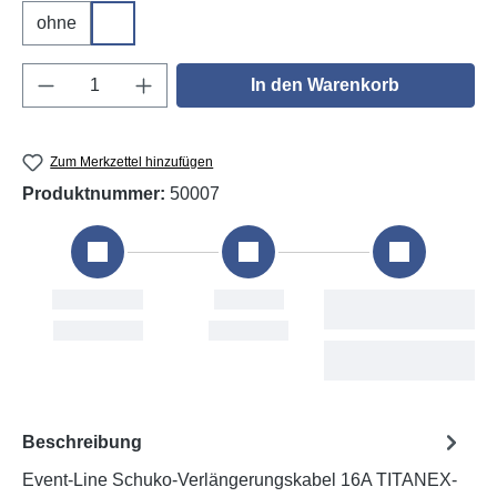
ohne
DGUV V3
Produkt Anzahl: Gib den gewünschten Wert e
In den Warenkorb
Zum Merkzettel hinzufügen
Produktnummer:
50007
estellung
Versand
Voraussichtliche
Lieferung
hu, 6. Aug
Fri, 7. Aug
Mon, 10. Aug - Sat,
15. Aug
Beschreibung
Event-Line Schuko-Verlängerungskabel 16A TITANEX-