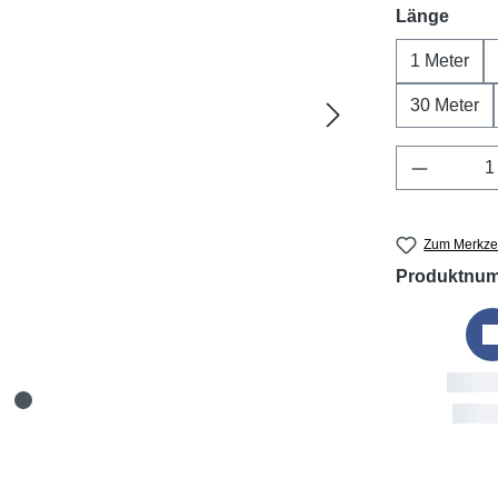
ausw
Länge
1 Meter
30 Meter
Produkt 
Zum Merkzet
Produktnu
B
F