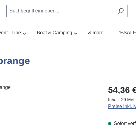
ent - Line
Boat & Camping
& more
%SAL
orange
Regulärer Pr
54,36 
Inhalt:
20 Met
Preise inkl.
Sofort verf