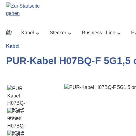
m Hauptinhalt springen
Zur Suche springen
Zur Hauptnavigation springen
Kabel
Stecker
Business - Line
Ev
Kabel
PUR-Kabel H07BQ-F 5G1,5 
Bildergalerie überspringen