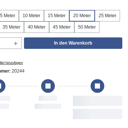
ählen
5 Meter
10 Meter
15 Meter
20 Meter
25 Meter
35 Meter
40 Meter
45 Meter
50 Meter
Anzahl: Gib den gewünschten Wert ein oder
In den Warenkorb
tel hinzufügen
mmer:
20244
estellung
Versand
Voraussichtl
Lieferun
ri, 7. Aug
Mon, 10. Aug
Tue, 11. Aug - T
Aug