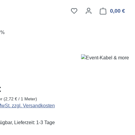
0,00 €
Ware
E%
eis:
€
er
(2,72 € / 1 Meter)
 MwSt. zzgl. Versandkosten
ügbar, Lieferzeit: 1-3 Tage