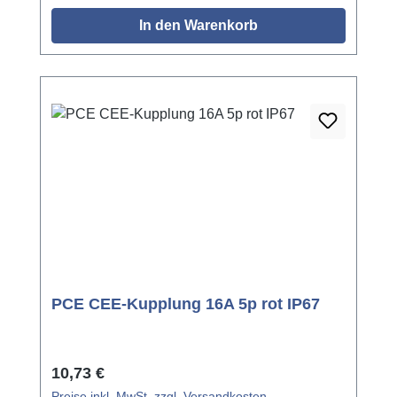
In den Warenkorb
PCE CEE-Kupplung 16A 5p rot IP67
Regulärer Preis:
10,73 €
Preise inkl. MwSt. zzgl. Versandkosten