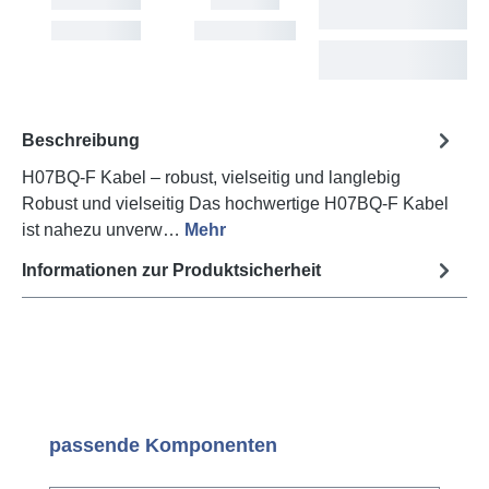
Lieferung
Sun, 9. Aug
Mon, 10. Aug
Tue, 11. Aug - Thu,
13. Aug
Beschreibung
H07BQ-F Kabel – robust, vielseitig und langlebig
Robust und vielseitig Das hochwertige H07BQ-F Kabel
ist nahezu unverw…
Mehr
Informationen zur Produktsicherheit
Produktgalerie überspringen
passende Komponenten