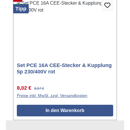
Tipp
Set PCE 16A CEE-Stecker & Kupplung
5p 230/400V rot
Verkaufspreis:
Regulärer Preis:
8,02 €
8,57 €
Preise inkl. MwSt. zzgl. Versandkosten
In den Warenkorb