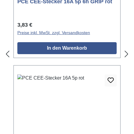
PCE CEE-Stecker 16A 5p 6h GRIP rot
Regulärer Preis:
3,83 €
Preise inkl. MwSt. zzgl. Versandkosten
In den Warenkorb