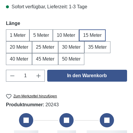
Sofort verfügbar, Lieferzeit: 1-3 Tage
auswählen
Länge
1 Meter
5 Meter
10 Meter
15 Meter
20 Meter
25 Meter
30 Meter
35 Meter
40 Meter
45 Meter
50 Meter
Produkt Anzahl: Gib den gewünschten Wert e
In den Warenkorb
Zum Merkzettel hinzufügen
Produktnummer:
20243
Bestellung
Versand
Voraussichtliche