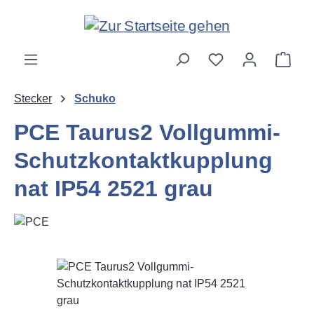
Zum Hauptinhalt springen
Ware
Stecker
Schuko
PCE Taurus2 Vollgummi-
Schutzkontaktkupplung
nat IP54 2521 grau
Bildergalerie überspringen