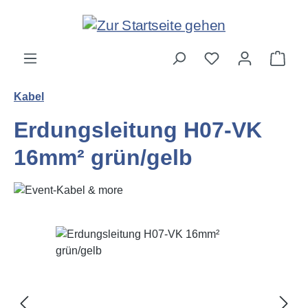
Zum Hauptinhalt springen
Ware
Kabel
Erdungsleitung H07-VK
16mm² grün/gelb
Bildergalerie überspringen