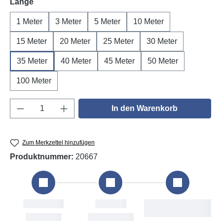
auswählen
Länge
1 Meter
3 Meter
5 Meter
10 Meter
15 Meter
20 Meter
25 Meter
30 Meter
35 Meter
40 Meter
45 Meter
50 Meter
100 Meter
Produkt Anzahl: Gib den gewünschten Wert e
In den Warenkorb
Zum Merkzettel hinzufügen
Produktnummer:
20667
Bestellung
Versand
Fri, 7. Aug
Mon, 10. Aug