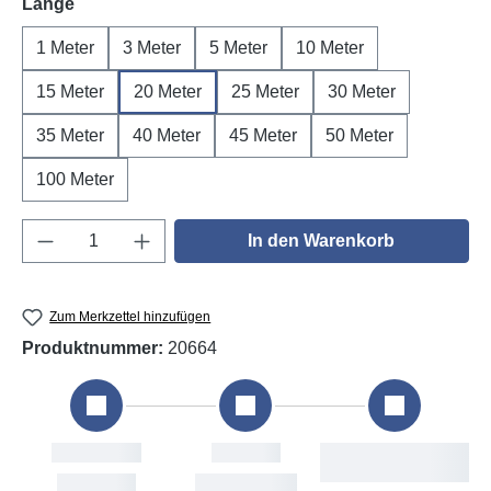
auswählen
Länge
1 Meter
3 Meter
5 Meter
10 Meter
15 Meter
20 Meter
25 Meter
30 Meter
35 Meter
40 Meter
45 Meter
50 Meter
100 Meter
Produkt Anzahl: Gib den gewünschten Wert e
In den Warenkorb
Zum Merkzettel hinzufügen
Produktnummer:
20664
Bestellung
Versand
Vo
Fri, 7. Aug
Mon, 10. Aug