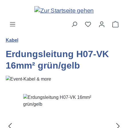
Zum Hauptinhalt springen
Ware
Kabel
Erdungsleitung H07-VK
16mm² grün/gelb
Bildergalerie überspringen