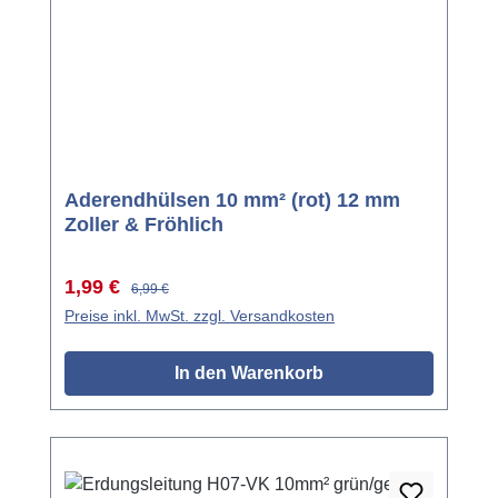
Aderendhülsen 10 mm² (rot) 12 mm
Zoller & Fröhlich
Verkaufspreis:
Regulärer Preis:
1,99 €
6,99 €
Preise inkl. MwSt. zzgl. Versandkosten
In den Warenkorb