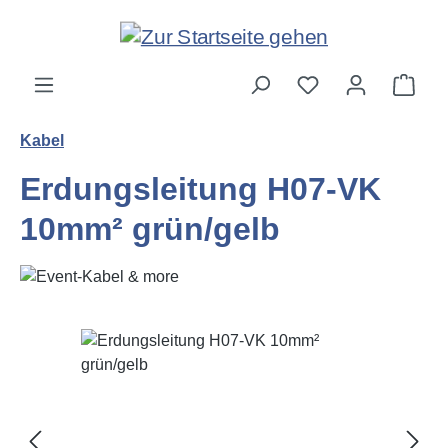
Zum Hauptinhalt springen
Ware
Kabel
Erdungsleitung H07-VK
10mm² grün/gelb
Bildergalerie überspringen