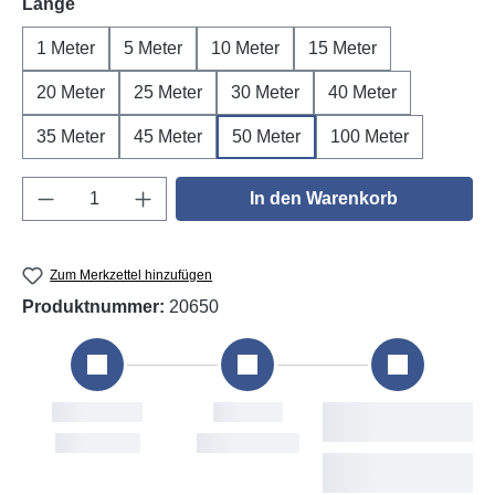
auswählen
Länge
1 Meter
5 Meter
10 Meter
15 Meter
20 Meter
25 Meter
30 Meter
40 Meter
35 Meter
45 Meter
50 Meter
100 Meter
Produkt Anzahl: Gib den gewünschten Wert e
In den Warenkorb
Zum Merkzettel hinzufügen
Produktnummer:
20650
Bestellung
Versand
Voraussichtliche
Lieferung
Sat, 8. Aug
Mon, 10. Aug
Tue, 11. Aug - Thu,
13. Aug