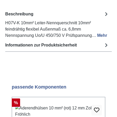
Beschreibung
H07V-K 10mm² Leiter-Nennquerschnitt 10mm²
feindrähtig flexibel Außenmaß ca. 6,8mm
Nennspannung Uo/U 450/750 V Prüfspannung…
Mehr
Informationen zur Produktsicherheit
Produktgalerie überspringen
passende Komponenten
Rabatt
%