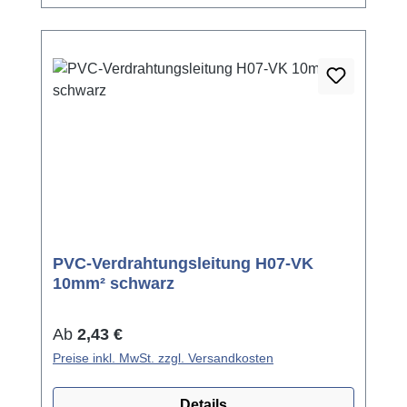
PVC-Verdrahtungsleitung H07-VK
10mm² schwarz
Regulärer Preis:
Ab
2,43 €
Preise inkl. MwSt. zzgl. Versandkosten
Details