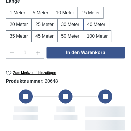
auswählen
Länge
1 Meter
5 Meter
10 Meter
15 Meter
20 Meter
25 Meter
30 Meter
40 Meter
35 Meter
45 Meter
50 Meter
100 Meter
Produkt Anzahl: Gib den gewünschten Wert e
In den Warenkorb
Zum Merkzettel hinzufügen
Produktnummer:
20648
Bestellung
Versand
Vora
L
Wed, 5. Aug
Thu, 6. Aug
Fri, 