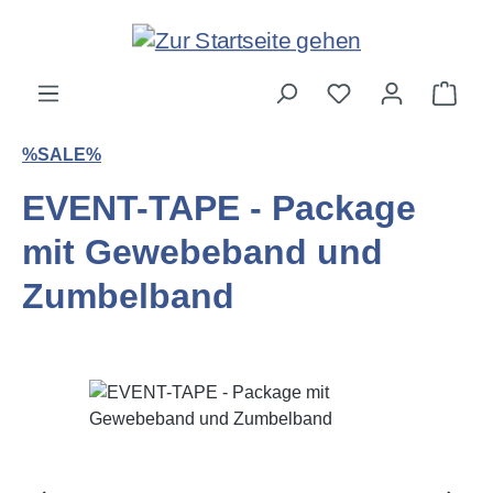
Zum Hauptinhalt springen
Ware
%SALE%
EVENT-TAPE - Package
mit Gewebeband und
Zumbelband
Bildergalerie überspringen