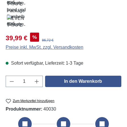
Verkaufspreis:
%
39,99 €
Regulärer Preis:
86,72 €
Preise inkl. MwSt. zzgl. Versandkosten
Sofort verfügbar, Lieferzeit: 1-3 Tage
Produkt Anzahl: Gib den gewünschten Wert e
In den Warenkorb
Zum Merkzettel hinzufügen
Produktnummer:
40030