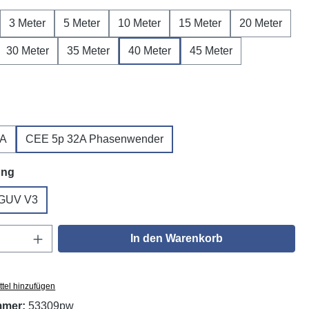
3 Meter
5 Meter
10 Meter
15 Meter
20 Meter
30 Meter
35 Meter
40 Meter
45 Meter
wählen
2A
CEE 5p 32A Phasenwender
auswählen
ung
GUV V3
Anzahl: Gib den gewünschten Wert ein oder
In den Warenkorb
tel hinzufügen
mmer:
53309pw