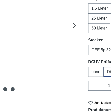
1,5 Meter
25 Meter
50 Meter
aus
Stecker
CEE 5p 3
DGUV Prüf
ohne
D
Produkt 
Zum Merkzet
Produktnu