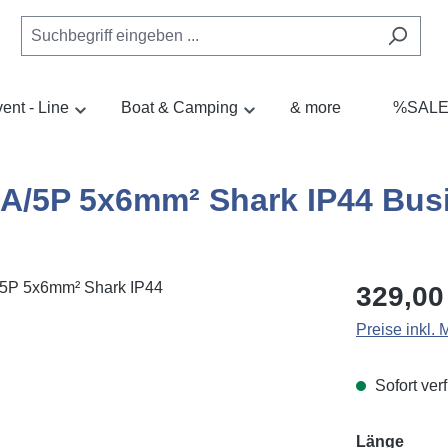
ent - Line
Boat & Camping
& more
%SAL
A/5P 5x6mm² Shark IP44 Bus
Regulärer Pr
329,00
Preise inkl.
Sofort verf
ausw
Länge