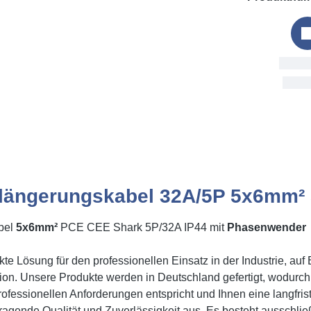
Bestellung
Fri, 7. Aug
längerungskabel 32A/5P 5x6mm² 
bel
5x6mm²
PCE CEE Shark 5P/32A IP44 mit
Phasenwender
te Lösung für den professionellen Einsatz in der Industrie, auf
ision. Unsere Produkte werden in Deutschland gefertigt, wodurch
ofessionellen Anforderungen entspricht und Ihnen eine langfrist
ragende Qualität und Zuverlässigkeit aus. Es besteht ausschl