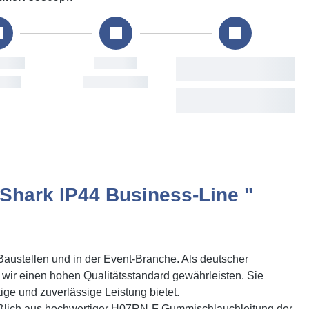
Versand
Voraussichtliche
Lieferung
Mon, 10. Aug
Wed, 12. Aug - Tue, 18.
Aug
Shark IP44 Business-Line "
 Baustellen und in der Event-Branche. Als deutscher
 wir einen hohen Qualitätsstandard gewährleisten. Sie
ige und zuverlässige Leistung bietet.
ießlich aus hochwertiger H07RN-F Gummischlauchleitung der