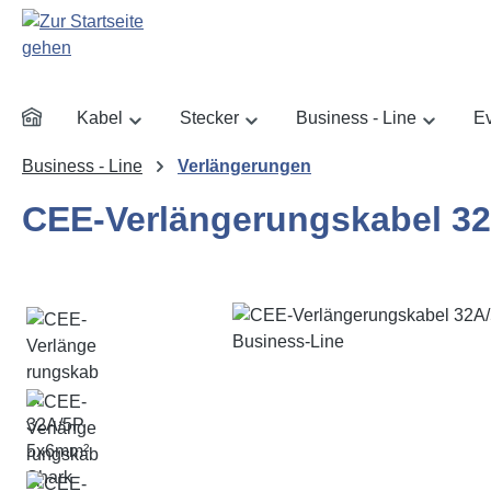
m Hauptinhalt springen
Zur Suche springen
Zur Hauptnavigation springen
Kabel
Stecker
Business - Line
Ev
Business - Line
Verlängerungen
CEE-Verlängerungskabel 32
Bildergalerie überspringen