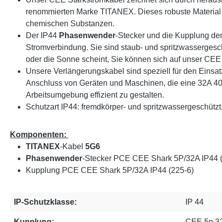
renommierten Marke TITANEX. Dieses robuste Material 
chemischen Substanzen.
Der IP44
Phasenwender
-Stecker und die Kupplung de
Stromverbindung. Sie sind staub- und spritzwassergesc
oder die Sonne scheint, Sie können sich auf unser CEE
Unsere Verlängerungskabel sind speziell für den Einsa
Anschluss von Geräten und Maschinen, die eine 32A 400
Arbeitsumgebung effizient zu gestalten.
Schutzart IP44: fremdkörper- und spritzwassergeschütz
Komponenten:
TITANEX
-Kabel
5G6
Phasenwender
-Stecker PCE
CEE Shark 5P/32A IP44 
Kupplung PCE CEE Shark 5P/32A IP44 (225-6)
IP-Schutzklasse:
IP 44
Kupplung:
CEE 5p 3