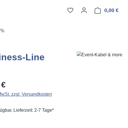
0,00 €
Ware
E%
iness-Line
eis:
 €
 MwSt. zzgl. Versandkosten
ügbar, Lieferzeit: 2-7 Tage*
ählen