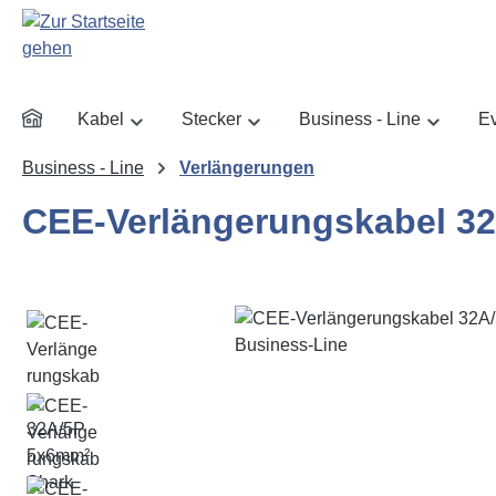
m Hauptinhalt springen
Zur Suche springen
Zur Hauptnavigation springen
Kabel
Stecker
Business - Line
Ev
Business - Line
Verlängerungen
CEE-Verlängerungskabel 32
Bildergalerie überspringen