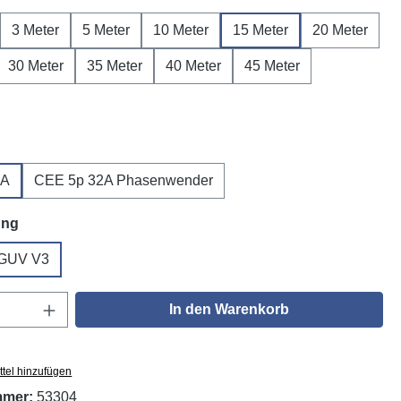
3 Meter
5 Meter
10 Meter
15 Meter
20 Meter
30 Meter
35 Meter
40 Meter
45 Meter
wählen
2A
CEE 5p 32A Phasenwender
auswählen
ung
GUV V3
Anzahl: Gib den gewünschten Wert ein oder
In den Warenkorb
tel hinzufügen
mmer:
53304