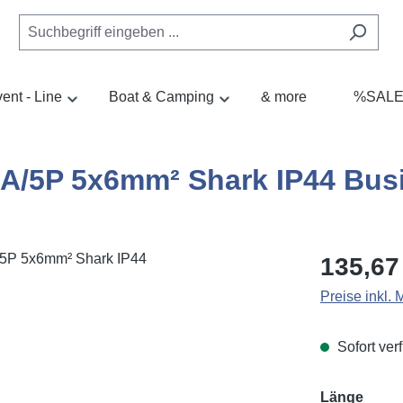
ent - Line
Boat & Camping
& more
%SAL
A/5P 5x6mm² Shark IP44 Bus
Regulärer Pr
135,67
Preise inkl.
Sofort verf
ausw
Länge