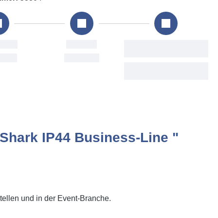
ng
Versand
Voraussichtliche
Lieferung
ug
Fri, 7. Aug
Mon, 10. Aug - Sat, 15.
Aug
Shark IP44 Business-Line "
stellen und in der Event-Branche.