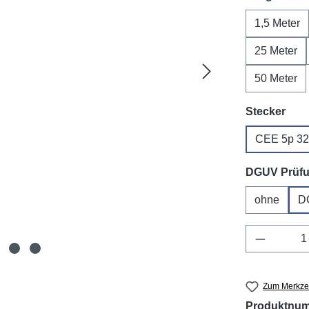
1,5 Meter
25 Meter
50 Meter
aus
Stecker
CEE 5p 3
DGUV Prüf
ohne
D
Produkt 
Zum Merkzet
Produktnu