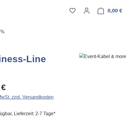
0,00 €
Ware
E%
iness-Line
eis:
 €
 MwSt. zzgl. Versandkosten
ügbar, Lieferzeit: 2-7 Tage*
ählen