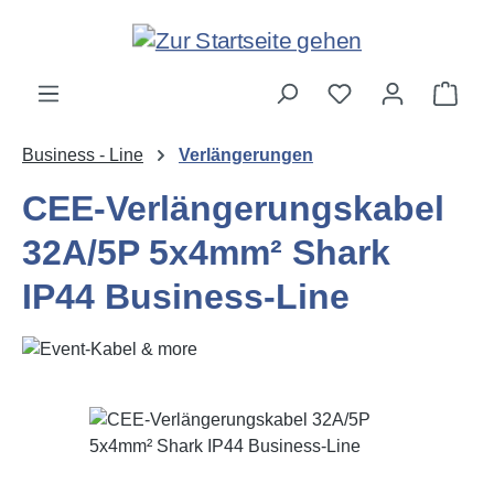
Zum Hauptinhalt springen
Ware
Business - Line
Verlängerungen
CEE-Verlängerungskabel
32A/5P 5x4mm² Shark
IP44 Business-Line
Bildergalerie überspringen