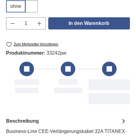
ohne
DGUV V3
Produkt Anzahl: Gib den gewünschten Wert e
In den Warenkorb
Zum Merkzettel hinzufügen
Produktnummer:
33242pw
Bestellung
Versand
Voraussichtliche
Lieferung
Sat, 8. Aug
Mon, 10. Aug
Tue, 11. Aug - Thu,
13. Aug
Beschreibung
Business-Line CEE-Verlängerungskabel 32A TITANEX-