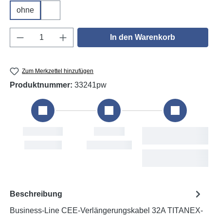
ohne
DGUV V3
Produkt Anzahl: Gib den gewünschten Wert e
In den Warenkorb
Zum Merkzettel hinzufügen
Produktnummer:
33241pw
Bestellung
Versand
Sat, 8. Aug
Mon, 10. Aug
T
Beschreibung
Business-Line CEE-Verlängerungskabel 32A TITANEX-