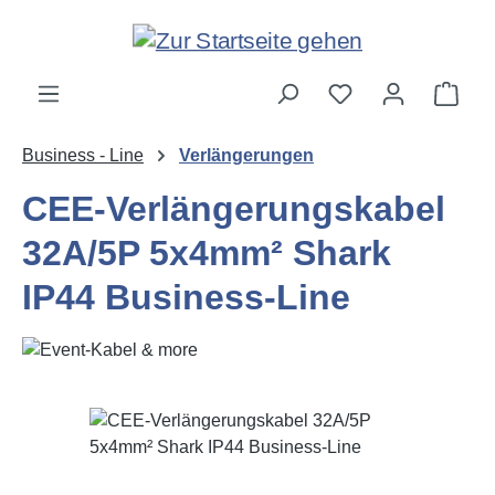
Zum Hauptinhalt springen
Ware
Business - Line
Verlängerungen
CEE-Verlängerungskabel
32A/5P 5x4mm² Shark
IP44 Business-Line
Bildergalerie überspringen