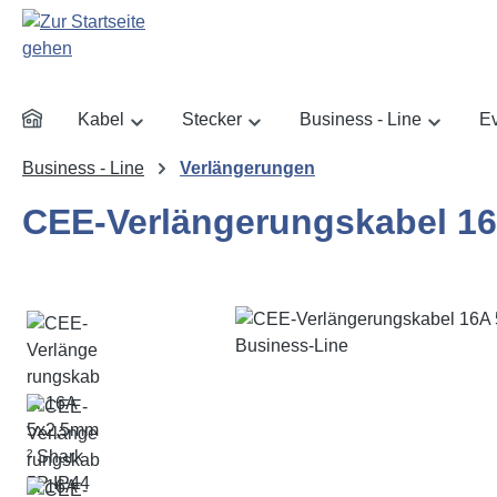
m Hauptinhalt springen
Zur Suche springen
Zur Hauptnavigation springen
Kabel
Stecker
Business - Line
Ev
Business - Line
Verlängerungen
CEE-Verlängerungskabel 16
Bildergalerie überspringen