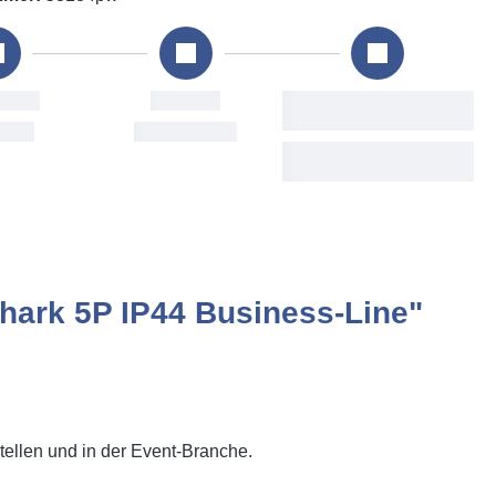
lung
Versand
Voraussichtliche
Lieferung
 Aug
Mon, 10. Aug
Wed, 12. Aug - Tue, 18.
Aug
hark 5P IP44 Business-Line"
stellen und in der Event-Branche.