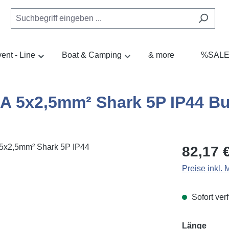
ent - Line
Boat & Camping
& more
%SAL
A 5x2,5mm² Shark 5P IP44 Bu
Regulärer Pr
82,17 
Preise inkl.
Sofort verf
ausw
Länge