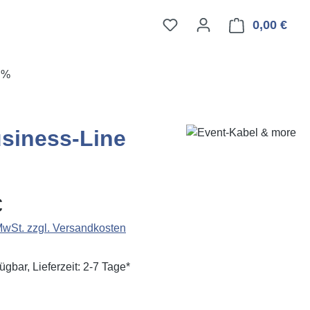
0,00 €
Ware
E%
siness-Line
eis:
€
 MwSt. zzgl. Versandkosten
ügbar, Lieferzeit: 2-7 Tage*
ählen