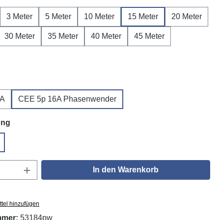
3 Meter
5 Meter
10 Meter
15 Meter
20 Meter
30 Meter
35 Meter
40 Meter
45 Meter
wählen
6A
CEE 5p 16A Phasenwender
auswählen
ung
GUV V3
Anzahl: Gib den gewünschten Wert ein oder
In den Warenkorb
tel hinzufügen
mmer:
53184pw