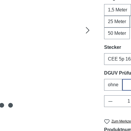
1,5 Meter
25 Meter
50 Meter
aus
Stecker
CEE 5p 1
DGUV Prüf
ohne
D
Produkt 
Zum Merkzet
Produktnu