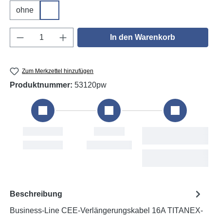
ohne
DGUV V3
Produkt Anzahl: Gib den gewünschten Wert e
In den Warenkorb
Zum Merkzettel hinzufügen
Produktnummer:
53120pw
Bestellung
Versand
Sun, 9. Aug
Mon, 10. Aug
Beschreibung
Business-Line CEE-Verlängerungskabel 16A TITANEX-