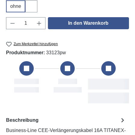
ohne
DGUV V3
Produkt Anzahl: Gib den gewünschten Wert e
In den Warenkorb
Zum Merkzettel hinzufügen
Produktnummer:
33123pw
Bestellung
Versand
Sun, 9. Aug
Mon, 10. Aug
Beschreibung
Business-Line CEE-Verlängerungskabel 16A TITANEX-