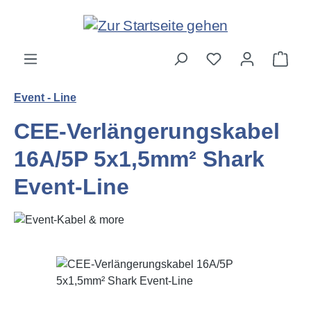
Zum Hauptinhalt springen
Ware
Event - Line
CEE-Verlängerungskabel
16A/5P 5x1,5mm² Shark
Event-Line
Bildergalerie überspringen