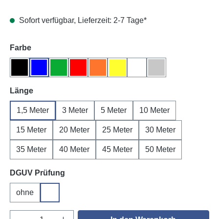
Sofort verfügbar, Lieferzeit: 2-7 Tage*
auswählen
Farbe
Schwarz
Blau
Grün
Rot
Orange
Gelb
Weiß
Grau
auswählen
Länge
1,5 Meter
3 Meter
5 Meter
10 Meter
15 Meter
20 Meter
25 Meter
30 Meter
35 Meter
40 Meter
45 Meter
50 Meter
auswählen
DGUV Prüfung
ohne
DGUV V3
Produkt Anzahl: Gib den gewünschten Wert e