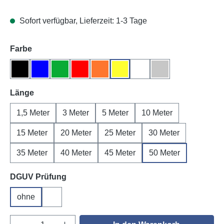
Sofort verfügbar, Lieferzeit: 1-3 Tage
auswählen
Farbe
Schwarz
Blau
Grün
Rot
Orange
Gelb
Weiß
Grau
auswählen
Länge
1,5 Meter
3 Meter
5 Meter
10 Meter
15 Meter
20 Meter
25 Meter
30 Meter
35 Meter
40 Meter
45 Meter
50 Meter
auswählen
DGUV Prüfung
ohne
DGUV V3
Produkt Anzahl: Gib den gewünschten Wert e