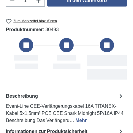
In den Warenkorb
Zum Merkzettel hinzufügen
Produktnummer:
30493
ellung
Versand
Voraussichtliche
Lieferung
, 8. Aug
Mon, 10. Aug
Tue, 11. Aug - Thu,
13. Aug
Beschreibung
Event-Line CEE-Verlängerungskabel 16A TITANEX-
Kabel 5x1,5mm² PCE CEE Shark Midnight 5P/16A IP44
Beschreibung Das Verlängeru…
Mehr
Informationen zur Produktsicherheit