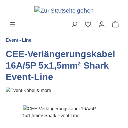
Zum Hauptinhalt springen
Ware
Event - Line
CEE-Verlängerungskabel
16A/5P 5x1,5mm² Shark
Event-Line
Bildergalerie überspringen