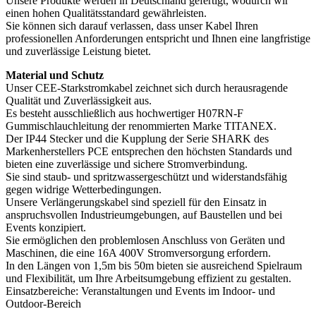
Unsere Produkte werden in Deutschland gefertigt, wodurch wir
einen hohen Qualitätsstandard gewährleisten.
Sie können sich darauf verlassen, dass unser Kabel Ihren
professionellen Anforderungen entspricht und Ihnen eine langfristige
und zuverlässige Leistung bietet.
Material und Schutz
Unser CEE-Starkstromkabel zeichnet sich durch herausragende
Qualität und Zuverlässigkeit aus.
Es besteht ausschließlich aus hochwertiger H07RN-F
Gummischlauchleitung der renommierten Marke TITANEX.
Der IP44 Stecker und die Kupplung der Serie SHARK des
Markenherstellers PCE entsprechen den höchsten Standards und
bieten eine zuverlässige und sichere Stromverbindung.
Sie sind staub- und spritzwassergeschützt und widerstandsfähig
gegen widrige Wetterbedingungen.
Unsere Verlängerungskabel sind speziell für den Einsatz in
anspruchsvollen Industrieumgebungen, auf Baustellen und bei
Events konzipiert.
Sie ermöglichen den problemlosen Anschluss von Geräten und
Maschinen, die eine 16A 400V Stromversorgung erfordern.
In den Längen von 1,5m bis 50m bieten sie ausreichend Spielraum
und Flexibilität, um Ihre Arbeitsumgebung effizient zu gestalten.
Einsatzbereiche: Veranstaltungen und Events im Indoor- und
Outdoor-Bereich