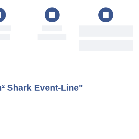
ung
Versand
Voraussichtliche
Lieferung
Aug
Mon, 10. Aug
Tue, 11. Aug - Thu, 13.
Aug
² Shark Event-Line"