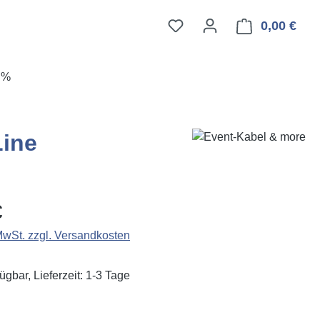
0,00 €
Ware
E%
Line
eis:
€
 MwSt. zzgl. Versandkosten
ügbar, Lieferzeit: 1-3 Tage
hlen