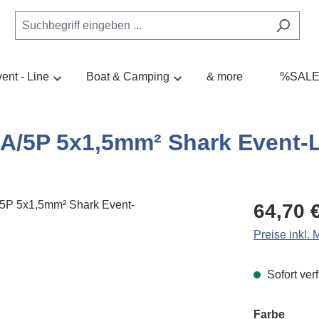
ent - Line
Boat & Camping
& more
%SAL
A/5P 5x1,5mm² Shark Event-
Regulärer Pr
64,70 
Preise inkl.
Sofort verf
auswä
Farbe