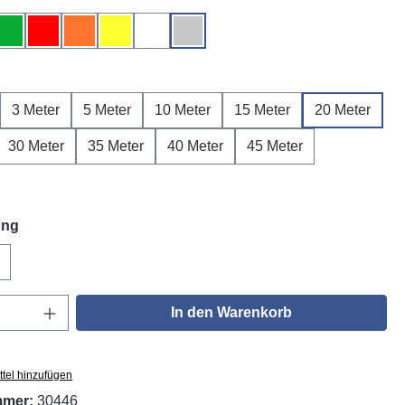
Grün
Rot
Orange
Gelb
Weiß
Grau
ählen
3 Meter
5 Meter
10 Meter
15 Meter
20 Meter
30 Meter
35 Meter
40 Meter
45 Meter
auswählen
ung
DGUV V3
Anzahl: Gib den gewünschten Wert ein oder
In den Warenkorb
tel hinzufügen
mmer:
30446