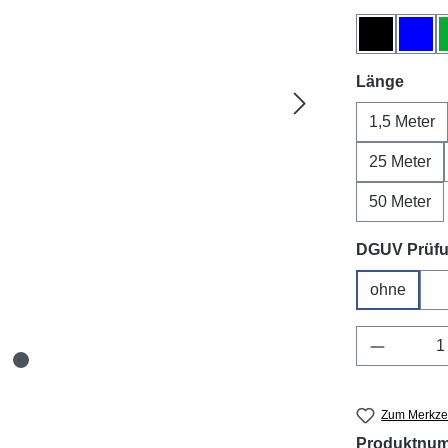
Schwarz
Blau
ausw
Länge
1,5 Meter
25 Meter
50 Meter
DGUV Prüf
ohne
Produkt 
Zum Merkzet
Produktnu