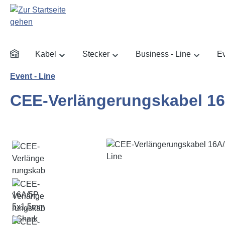
m Hauptinhalt springen
Zur Suche springen
Zur Hauptnavigation springen
Kabel
Stecker
Business - Line
Ev
Event - Line
CEE-Verlängerungskabel 16
Bildergalerie überspringen