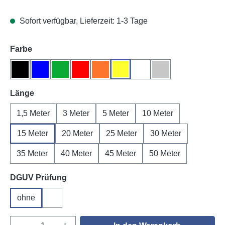
Sofort verfügbar, Lieferzeit: 1-3 Tage
auswählen
Farbe
Schwarz
Blau
Grün
Rot
Orange
Gelb
Weiß
Grau
auswählen
Länge
1,5 Meter
3 Meter
5 Meter
10 Meter
15 Meter
20 Meter
25 Meter
30 Meter
35 Meter
40 Meter
45 Meter
50 Meter
auswählen
DGUV Prüfung
ohne
DGUV V3
Produkt Anzahl: Gib den gewünschten Wert e