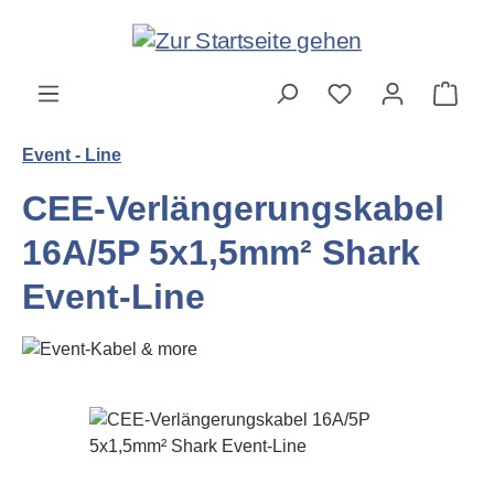
Zum Hauptinhalt springen
Ware
Event - Line
CEE-Verlängerungskabel
16A/5P 5x1,5mm² Shark
Event-Line
Bildergalerie überspringen