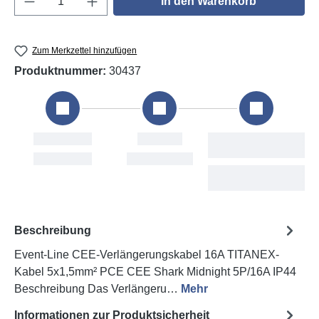
In den Warenkorb
Zum Merkzettel hinzufügen
Produktnummer:
30437
ellung
Versand
Voraussichtliche
Lieferung
 9. Aug
Mon, 10. Aug
Tue, 11. Aug - Thu,
13. Aug
Beschreibung
Event-Line CEE-Verlängerungskabel 16A TITANEX-
Kabel 5x1,5mm² PCE CEE Shark Midnight 5P/16A IP44
Beschreibung Das Verlängeru…
Mehr
Informationen zur Produktsicherheit