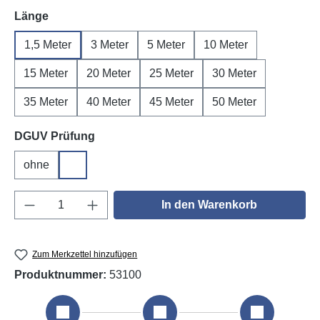
auswählen
Länge
1,5 Meter
3 Meter
5 Meter
10 Meter
15 Meter
20 Meter
25 Meter
30 Meter
35 Meter
40 Meter
45 Meter
50 Meter
auswählen
DGUV Prüfung
ohne
DGUV V3
Produkt Anzahl: Gib den gewünschten Wert e
In den Warenkorb
Zum Merkzettel hinzufügen
Produktnummer:
53100