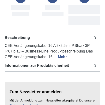
tellung
Versand
Voraussichtliche
Lieferung
ri, 7. Aug
Mon, 10. Aug
Wed, 12. Aug -
Tue, 18. Aug
Beschreibung
CEE‑Verlängerungskabel 16 A 3x2,5 mm² Shark 3P
IP67 blau – Business‑Line Produktbeschreibung Das
CEE‑Verlängerungskabel 16 …
Mehr
Informationen zur Produktsicherheit
Zum Newsletter anmelden
Mit der Anmeldung zum Newsletter akzeptierst Du unsere