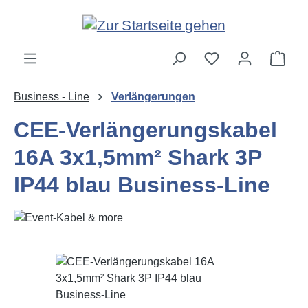
Zum Hauptinhalt springen
Ware
Business - Line
Verlängerungen
CEE-Verlängerungskabel
16A 3x1,5mm² Shark 3P
IP44 blau Business-Line
Bildergalerie überspringen