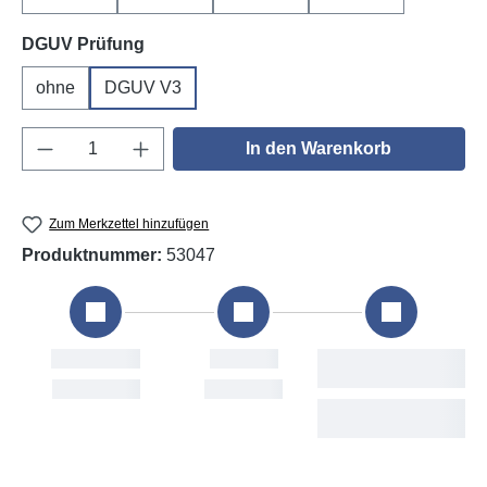
auswählen
DGUV Prüfung
ohne
DGUV V3
Produkt Anzahl: Gib den gewünschten Wert e
In den Warenkorb
Zum Merkzettel hinzufügen
Produktnummer:
53047
Bestellung
Versand
Thu, 6. Aug
Fri, 7. Aug
M